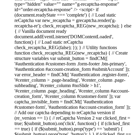
type="hidden" value="" name="g-recaptcha-response"
id="order-recaptcha-response" /> <script> if
(document.readyState === 'complete') { // Load static
reCaptcha var new_recaptcha = grecaptcha.render('g-
recaptcha-re'); check_recaptcha_REG(new_recaptcha); } else
{ // Vanilla document ready
document.addEventListener('DOMContentLoaded',
function() { // Load static reCaptcha
check_recaptcha_REG(false); }); } // Utility functions
function check_recaptcha_REG(new_recaptcha) { // Create
structure variables var submit_button = findCM([
'#authentication #customer-form .form-footer .btn-primary',
'#authentication #account-creation_form #submitAccount' ]);
var error_header = findCM([ '#authentication .register-form',
'#center_column > .page-heading', '#center_column .page-
subheading', '#center_column #noSlide > h1',
'#center_column .page_heading', '#center_column #account-
creation_form', '#center_column #customer-form' ]); var
captcha_invisible_form = findCM([ '#authentication
#customer-form', '#authentication #account-creation_form' ]);
// Add our captcha depending to reCaptcha version if
(re_version == 1) { // reCaptcha Version 2 var clicked_first =
true; $(submit_button).on('click', function() { if (clicked_first
== true) { if ($(submit_button).prop('type') == 'submit') {
$(submit_button).prop('type', 'button'); } } if (clicked_first ==