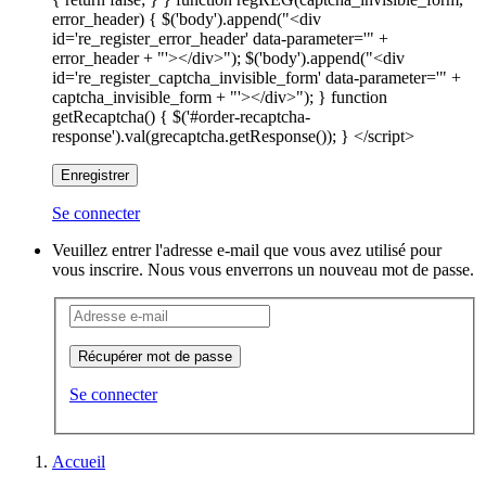
error_header) { $('body').append("<div
id='re_register_error_header' data-parameter='" +
error_header + "'></div>"); $('body').append("<div
id='re_register_captcha_invisible_form' data-parameter='" +
captcha_invisible_form + "'></div>"); } function
getRecaptcha() { $('#order-recaptcha-
response').val(grecaptcha.getResponse()); } </script>
Enregistrer
Se connecter
Veuillez entrer l'adresse e-mail que vous avez utilisé pour
vous inscrire. Nous vous enverrons un nouveau mot de passe.
Récupérer mot de passe
Se connecter
Accueil