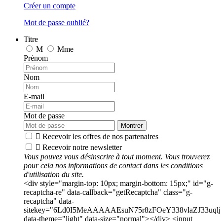
Créer un compte
Mot de passe oublié?
Titre
M
Mme
Prénom
Nom
E-mail
Mot de passe
Montrer

Recevoir les offres de nos partenaires

Recevoir notre newsletter
Vous pouvez vous désinscrire à tout moment. Vous trouverez
pour cela nos informations de contact dans les conditions
d'utilisation du site.
<div style="margin-top: 10px; margin-bottom: 15px;" id="g-
recaptcha-re" data-callback="getRecaptcha" class="g-
recaptcha" data-
sitekey="6Ld0I5MeAAAAAEsuN75r8zFOeY338vlaZJ33uqlj
data-theme="light" data-size="normal"></div> <input