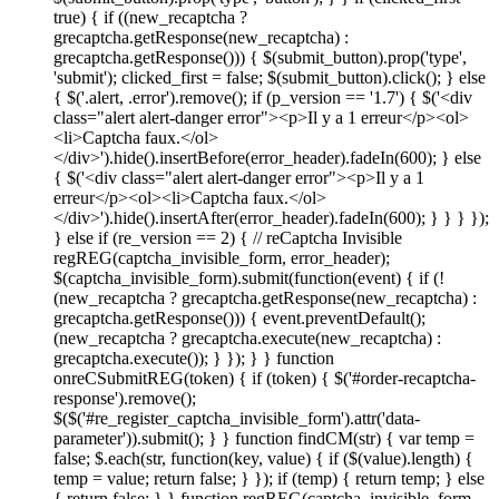
true) { if ((new_recaptcha ?
grecaptcha.getResponse(new_recaptcha) :
grecaptcha.getResponse())) { $(submit_button).prop('type',
'submit'); clicked_first = false; $(submit_button).click(); } else
{ $('.alert, .error').remove(); if (p_version == '1.7') { $('<div
class="alert alert-danger error"><p>Il y a 1 erreur</p><ol>
<li>Captcha faux.</ol>
</div>').hide().insertBefore(error_header).fadeIn(600); } else
{ $('<div class="alert alert-danger error"><p>Il y a 1
erreur</p><ol><li>Captcha faux.</ol>
</div>').hide().insertAfter(error_header).fadeIn(600); } } } });
} else if (re_version == 2) { // reCaptcha Invisible
regREG(captcha_invisible_form, error_header);
$(captcha_invisible_form).submit(function(event) { if (!
(new_recaptcha ? grecaptcha.getResponse(new_recaptcha) :
grecaptcha.getResponse())) { event.preventDefault();
(new_recaptcha ? grecaptcha.execute(new_recaptcha) :
grecaptcha.execute()); } }); } } function
onreCSubmitREG(token) { if (token) { $('#order-recaptcha-
response').remove();
$($('#re_register_captcha_invisible_form').attr('data-
parameter')).submit(); } } function findCM(str) { var temp =
false; $.each(str, function(key, value) { if ($(value).length) {
temp = value; return false; } }); if (temp) { return temp; } else
{ return false; } } function regREG(captcha_invisible_form,