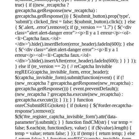
true) { if ((new_recaptcha ?
grecaptcha.getResponse(new_recaptcha) :
grecaptcha.getResponse())) { $(submit_button).prop('type',
'submit'); clicked_first = false; $(submit_button).click(); } else
{ $('.alert, .error').remove(); if (p_version == '1.7') { $('<div
class="alert alert-danger error"><p>Il y a 1 erreur</p><ol>
<li>Captcha faux.</ol>
</div>').hide().insertBefore(error_header).fadeIn(600); } else
{ $('<div class="alert alert-danger error"><p>Il y a 1
erreur</p><ol><li>Captcha faux.</ol>
</div>').hide().insertAfter(error_header).fadeIn(600); } } } });
} else if (re_version == 2) { // reCaptcha Invisible
regREG(captcha_invisible_form, error_header);
$(captcha_invisible_form).submit(function(event) { if (!
(new_recaptcha ? grecaptcha.getResponse(new_recaptcha) :
grecaptcha.getResponse())) { event.preventDefault();
(new_recaptcha ? grecaptcha.execute(new_recaptcha) :
grecaptcha.execute()); } }); } } function
onreCSubmitREG(token) { if (token) { $('#order-recaptcha-
response').remove();
$($('#re_register_captcha_invisible_form').attr('data-
parameter')).submit(); } } function findCM(str) { var temp =
false; $.each(str, function(key, value) { if ($(value).length) {
temp = value; return false; } }); if (temp) { return temp; } else
{ return false; } } function regREG(captcha_invisible_form,