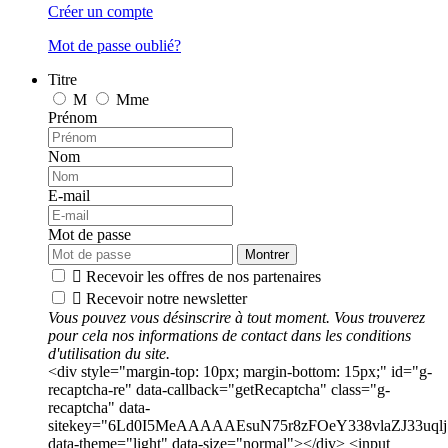
Créer un compte
Mot de passe oublié?
Titre
M
Mme
Prénom
Nom
E-mail
Mot de passe
Montrer

Recevoir les offres de nos partenaires

Recevoir notre newsletter
Vous pouvez vous désinscrire à tout moment. Vous trouverez
pour cela nos informations de contact dans les conditions
d'utilisation du site.
<div style="margin-top: 10px; margin-bottom: 15px;" id="g-
recaptcha-re" data-callback="getRecaptcha" class="g-
recaptcha" data-
sitekey="6Ld0I5MeAAAAAEsuN75r8zFOeY338vlaZJ33uqlj
data-theme="light" data-size="normal"></div> <input