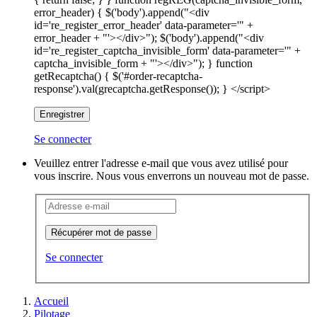
error_header) { $('body').append("<div
id='re_register_error_header' data-parameter='" +
error_header + "'></div>"); $('body').append("<div
id='re_register_captcha_invisible_form' data-parameter='" +
captcha_invisible_form + "'></div>"); } function
getRecaptcha() { $('#order-recaptcha-
response').val(grecaptcha.getResponse()); } </script>
Enregistrer
Se connecter
Veuillez entrer l'adresse e-mail que vous avez utilisé pour
vous inscrire. Nous vous enverrons un nouveau mot de passe.
Récupérer mot de passe
Se connecter
Accueil
Pilotage