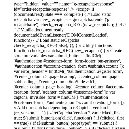
type="hidden" value="" name="g-recaptcha-response"
id="order-recaptcha-response" /> <script> if
(document.readyState === 'complete') { // Load static
reCaptcha var new_recaptcha = grecaptcha.render('g-
recaptcha-re'); check_recaptcha_REG(new_recaptcha); } else
{ // Vanilla document ready
document.addEventListener('DOMContentLoaded',
function() { // Load static reCaptcha
check_recaptcha_REG(false); }); } // Utility functions
function check_recaptcha_REG(new_recaptcha) { // Create
structure variables var submit_button = findCM([
'#authentication #customer-form .form-footer .btn-primary',
'#authentication #account-creation_form #submitAccount' ]);
var error_header = findCM([ '#authentication .register-form',
'#center_column > .page-heading', '#center_column .page-
subheading', '#center_column #noSlide > h1',
'#center_column .page_heading', '#center_column #account-
creation_form', '#center_column #customer-form' ]); var
captcha_invisible_form = findCM([ '#authentication
#customer-form', '#authentication #account-creation_form' ]);
// Add our captcha depending to reCaptcha version if
(re_version == 1) { // reCaptcha Version 2 var clicked_first =
true; $(submit_button).on('click', function() { if (clicked_first
== true) { if ($(submit_button).prop('type') == 'submit') {
$(submit_button).prop('type', 'button'); } } if (clicked_first ==