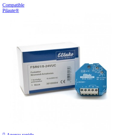
Compatible
Pilaute®

Aperçu rapide