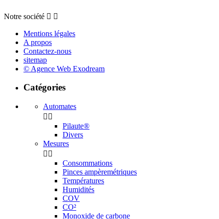
Notre société


Mentions légales
A propos
Contactez-nous
sitemap
© Agence Web Exodream
Catégories
Automates


Pilaute®
Divers
Mesures


Consommations
Pinces ampèremétriques
Températures
Humidités
COV
CO²
Monoxide de carbone