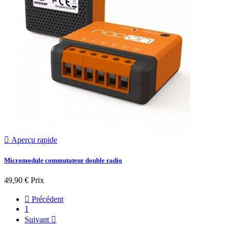

Aperçu rapide
Micromodule commutateur double radio
49,90 €
Prix

Précédent
1
Suivant
