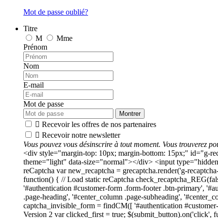
Mot de passe oublié?
Titre
M
Mme
Prénom
Nom
E-mail
Mot de passe
Montrer

Recevoir les offres de nos partenaires

Recevoir notre newsletter
Vous pouvez vous désinscrire à tout moment. Vous trouverez pour
<div style="margin-top: 10px; margin-bottom: 15px;" id="g
theme="light" data-size="normal"></div> <input type="hidden"
reCaptcha var new_recaptcha = grecaptcha.render('g-recaptch
function() { // Load static reCaptcha check_recaptcha_REG(fals
'#authentication #customer-form .form-footer .btn-primary', '#a
.page-heading', '#center_column .page-subheading', '#center_c
captcha_invisible_form = findCM([ '#authentication #customer-f
Version 2 var clicked_first = true; $(submit_button).on('click', fu