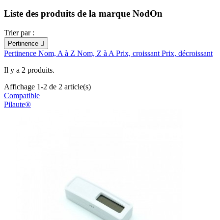
Liste des produits de la marque NodOn
Trier par :
Pertinence

Pertinence
Nom, A à Z
Nom, Z à A
Prix, croissant
Prix, décroissant
Il y a 2 produits.
Affichage 1-2 de 2 article(s)
Compatible
Pilaute®