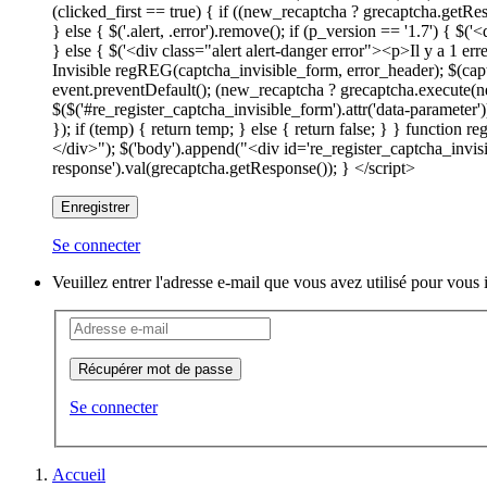
(clicked_first == true) { if ((new_recaptcha ? grecaptcha.getRes
} else { $('.alert, .error').remove(); if (p_version == '1.7') { 
} else { $('<div class="alert alert-danger error"><p>Il y a 1 er
Invisible regREG(captcha_invisible_form, error_header); $(cap
event.preventDefault(); (new_recaptcha ? grecaptcha.execute(n
$($('#re_register_captcha_invisible_form').attr('data-parameter')
}); if (temp) { return temp; } else { return false; } } functio
</div>"); $('body').append("<div id='re_register_captcha_invis
response').val(grecaptcha.getResponse()); } </script>
Enregistrer
Se connecter
Veuillez entrer l'adresse e-mail que vous avez utilisé pour vou
Récupérer mot de passe
Se connecter
Accueil