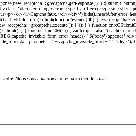
ponse(new_recaptcha) : grecaptcha.getResponse())) { $(submit_button).pro
$('<div class="alert alert-danger error"><p>Il y a 1 erreur</p><ol><li>C
reur</p><ol><li>Captcha faux.</ol></div>').hide().insertAfter(error_head
tcha_invisible_form).submit(function(event) { if (! (new_recaptcha ? 
ew_recaptcha) : grecaptcha.execute()); } }); } } function onreCSubmitR
).submit(); } } function findCM(str) { var temp = false; $.each(str, funct
n regREG(captcha_invisible_form, error_header) { $('body').append("<div
ible_form' data-parameter='" + captcha_invisible_form + "'></div>"); }
s inscrire. Nous vous enverrons un nouveau mot de passe.