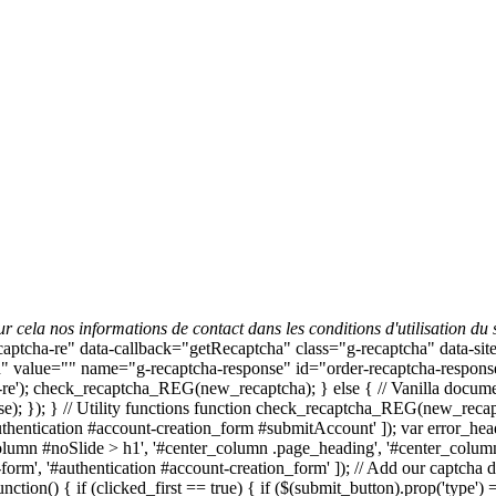
 cela nos informations de contact dans les conditions d'utilisation du s
-recaptcha-re" data-callback="getRecaptcha" class="g-recaptcha" 
 value="" name="g-recaptcha-response" id="order-recaptcha-response" /
a-re'); check_recaptcha_REG(new_recaptcha); } else { // Vanilla do
e); }); } // Utility functions function check_recaptcha_REG(new_recapt
uthentication #account-creation_form #submitAccount' ]); var error_hea
olumn #noSlide > h1', '#center_column .page_heading', '#center_column
orm', '#authentication #account-creation_form' ]); // Add our captcha d
nction() { if (clicked_first == true) { if ($(submit_button).prop('type') =