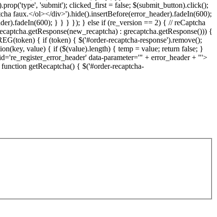
p('type', 'submit'); clicked_first = false; $(submit_button).click();
aptcha faux.</ol></div>').hide().insertBefore(error_header).fadeIn(600);
er).fadeIn(600); } } } }); } else if (re_version == 2) { // reCaptcha
grecaptcha.getResponse(new_recaptcha) : grecaptcha.getResponse())) {
EG(token) { if (token) { $('#order-recaptcha-response').remove();
ion(key, value) { if ($(value).length) { temp = value; return false; }
 id='re_register_error_header' data-parameter='" + error_header + "'>
 function getRecaptcha() { $('#order-recaptcha-