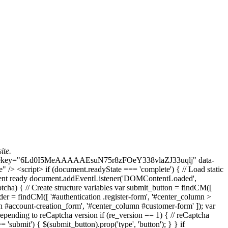
ite.
data-sitekey="6Ld0I5MeAAAAAEsuN75r8zFOeY338vlaZJ33uqlj" data-
> <script> if (document.readyState === 'complete') { // Load static
cument ready document.addEventListener('DOMContentLoaded',
cha) { // Create structure variables var submit_button = findCM([
der = findCM([ '#authentication .register-form', '#center_column >
 #account-creation_form', '#center_column #customer-form' ]); var
epending to reCaptcha version if (re_version == 1) { // reCaptcha
= 'submit') { $(submit_button).prop('type', 'button'); } } if